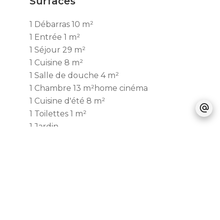
Surfaces
1 Débarras
10 m²
1 Entrée
1 m²
1 Séjour
29 m²
1 Cuisine
8 m²
1 Salle de douche
4 m²
1 Chambre
13 m²
home cinéma
1 Cuisine d'été
8 m²
1 Toilettes
1 m²
1 Jardin
1 Chambre
9 m²
1 Chambre
10 m²
1 Chambre
10 m²
1 Salle de bains
4 m²
baignoire et double
vasque
1 Toilettes
1 m²
Proximités