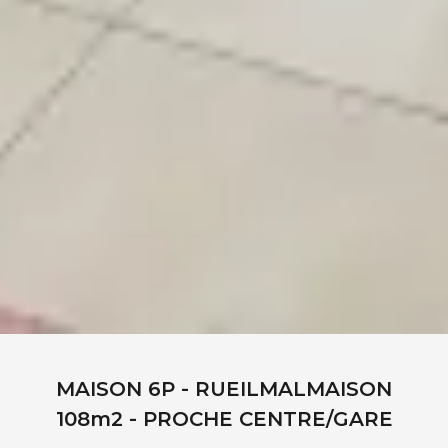
MAISON 6P - RUEILMALMAISON
108m2 - PROCHE CENTRE/GARE