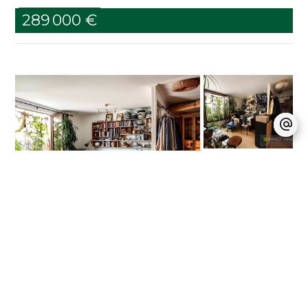
289 000 €
Paris 18ème
Appartement / Réf. LV667
55.61 m²