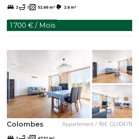
2
1
52.66 m²
2.6 m²
1 700 € / Mois
Colombes
Appartement / Réf. GL0047B
2
1
67.52 m²