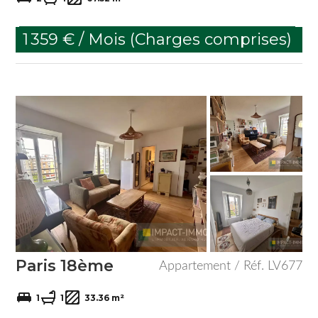
1 359 € / Mois (Charges comprises)
Paris 18ème
Appartement / Réf. LV677
1
1
33.36 m²