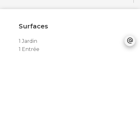
Surfaces
1 Jardin
1 Entrée
1 Séjour/cuisine
1 Toilettes
1 Débarras
1 Cour
1 Sous-sol
1 Chambre
1 Chambre
1 Salle de bains / toilettes
1 Suite
1 Salle de douche / toilettes
Proximités