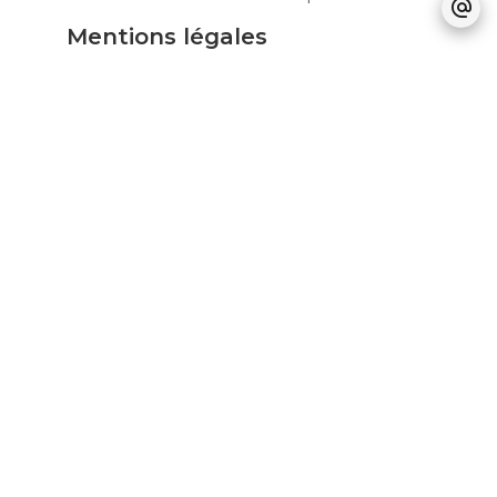
Mentions légales
Honoraires à la charge du vendeur
Taxe foncière
170 € / an
Charges de copropriété
288 € / an
Nombre de lots dans la copropriété
129
Pas d'informations disponibles
+
−