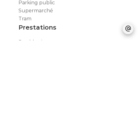
Parking public
Supermarché
Tram
Prestations
Double vitrage
Ascenseur
Fibre optique
Digicode
Interphone