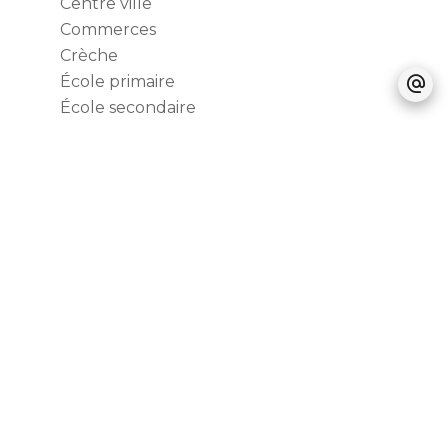
Centre ville
Commerces
Crèche
École primaire
École secondaire
Gare
Gare routière
Médecin
Parking public
Salle de sport
Supermarché
Tram
Prestations
Double vitrage
Ascenseur
Fibre optique
Local à vélo