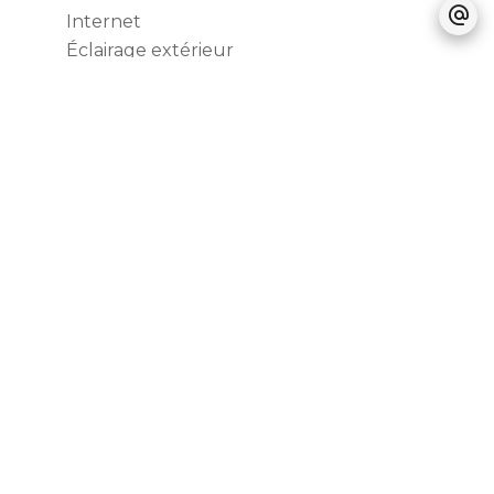
Internet
Éclairage extérieur
Accès PMR
Ascenseur
Fibre optique
Local à vélo
Digicode
Vidéo surveillance
Vidéophone