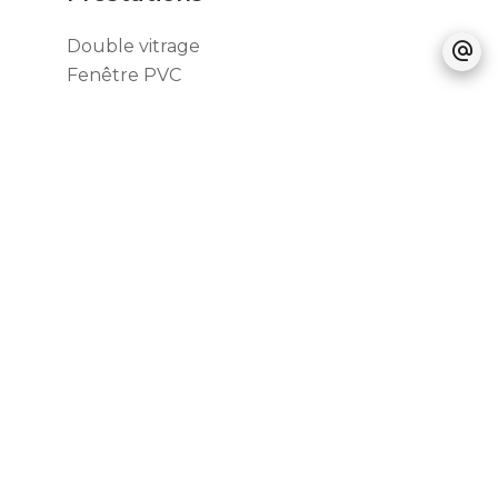
Double vitrage
Fenêtre PVC
Internet
Volets roulants électriques
Accès PMR
Ascenseur
Fibre optique
Local à vélo
Digicode
Interphone