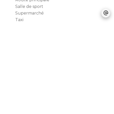
Salle de sport
Supermarché
Taxi
Tennis
Tram
Université
Prestations
Internet
Volets roulants électriques
Fibre optique
Digicode
Interphone
Porte blindée
Double vitrage