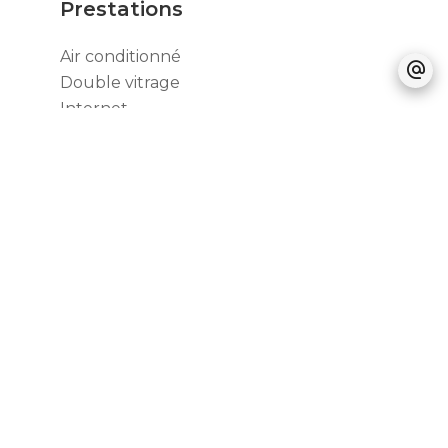
Prestations
Air conditionné
Double vitrage
Internet
Stores
Ascenseur
Fibre optique
Digicode
Interphone
Porte blindée
Accès PMR
Vidéo surveillance