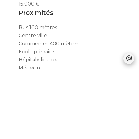
15.000 €
Proximités
Bus
100 mètres
Centre ville
Commerces
400 mètres
École primaire
Hôpital/clinique
Médecin
Métro
350 mètres
Parc
450 mètres
Salle de sport
Supermarché
350 mètres
Tennis
Prestations
Double vitrage