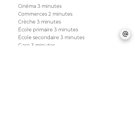
Cinéma
3 minutes
Commerces
2 minutes
Crèche
3 minutes
École primaire
3 minutes
École secondaire
3 minutes
Gare
3 minutes
Parc
5 minutes
Supermarché
2 mètres
Prestations
Double vitrage
Fenêtre PVC
Internet
Stores électriques
Ventilation simple flux
Fibre optique
Digicode